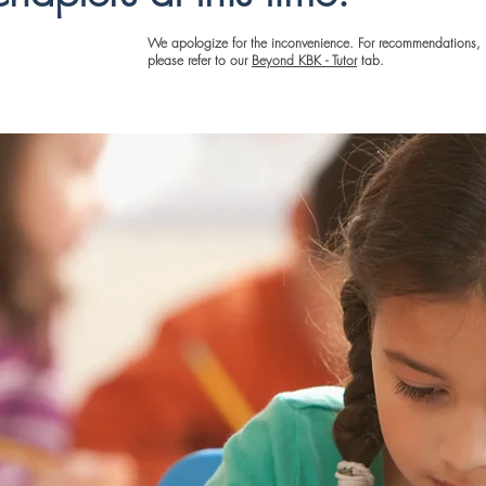
We apologize for the inconvenience. For recommendations,
please refer to our
Beyond KBK - Tutor
tab.