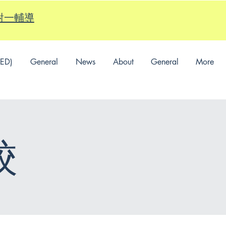
的一對一輔導
SED)
General
News
About
General
More
校