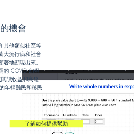
習的機會
和其他類似社區等
著大流行病和社會
顯著地顯現出來。
的 COVID 幻燈
年度閱讀收益和高達
語的年輕難民和移民
了解如何提供幫助